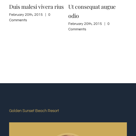
Duis malesi vivera rius
Ut consequat augue
Nul
odio
February 20th, 2015
|
0
Febr
Comments
Com
February 20th, 2015
|
0
Comments
Golden Sunset Beach Resort