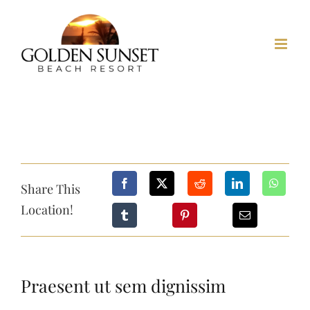
Skip
to
content
Share This
Location!
Praesent ut sem dignissim