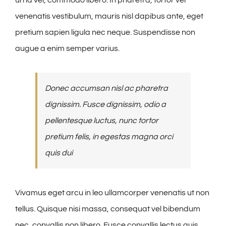
urna vel, commodo libero. In pharetra, tortor vel
venenatis vestibulum, mauris nisl dapibus ante, eget
pretium sapien ligula nec neque. Suspendisse non
augue a enim semper varius.
Donec accumsan nisl ac pharetra
dignissim. Fusce dignissim, odio a
pellentesque luctus, nunc tortor
pretium felis, in egestas magna orci
quis dui
Vivamus eget arcu in leo ullamcorper venenatis ut non
tellus. Quisque nisi massa, consequat vel bibendum
nec, convallis non libero. Fusce convallis lectus quis